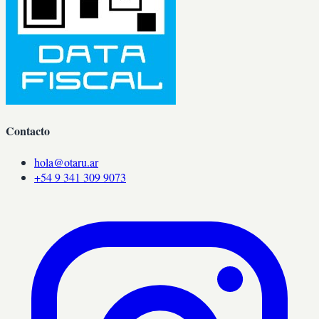
Contacto
hola@otaru.ar
+54 9 341 309 9073